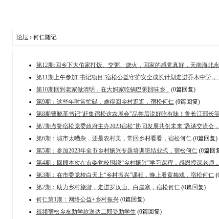
论坛
› 何仁随记
第12期:回乡下大伯家打饭、交粥、烧火，回家的感觉真好，天南海北永远
第11期上午参加“书记项目”宿松公益守护安全成长计划走进乔木中学，下
第10期回到老家做清明，在大妈家吃锅巴粥回味乡...
(0篇回复)
第9期：这些年时常忙碌，难得回乡村逛逛，宿松何仁
(0篇回复)
第8期曹晓革书记“赶集宿松这农展会”品尝后说好吃有味！鲁长江部长等领
第7期点赞宿松党委政府主办2023宿松“协同发展共创未来”恳谈交流会，宿
第6期：城市太嘈杂，还是农村美，常回乡村看看，宿松何仁
(0篇回复)
第5期：参加2023年全市乡村振兴专题培训班结业式，宿松何仁
(0篇回复
第4期：回顾本次在市委党校围绕“乡村振兴”学习课程，感恩授课老师
第3期：在市委党校白天上“乡村振兴”课程，晚上看黄梅戏，宿松何仁
(
第2期：助力乡村旅游，走进罗汉山、白崖寨，宿松何仁
(0篇回复)
何仁第1期：网络公益+乡村振兴
(0篇回复)
视频宿松乡友助学款送达二郎受助学生
(0篇回复)