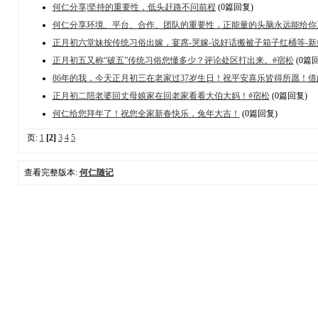
何仁分享|坚持的重要性，低头赶路不问前程
(0篇回复)
何仁分享环境、平台、合作、团队的重要性，正能量的头脑永远能给你
正月初六堂妹按传统习俗出嫁，宴席-哭嫁-说好话搬被子箱子红桶等-新娘上
正月初五又称“破五”传统习俗您懂多少？评论处区打出来。#宿松
(0篇
86年的我，今天正月初三在老家过37岁生日！祝平安喜乐皆得所愿！借此
正月初二陪老婆回丈母娘家在回老家看看大伯大妈！#宿松
(0篇回复)
何仁给您拜年了！祝您全家新春快乐，兔年大吉！
(0篇回复)
页:
1
[2]
3
4
5
查看完整版本:
何仁随记