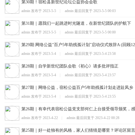
第30期！宿松县新世纪论坛公益协会会歌
admin 发布于
2023-5-5
|
admin 最后回复于
2023-5-5 00:03
第31期｜愿我们一起跳进时光隧道，在新世纪团队的护航下
admin 发布于
2023-5-5
|
admin 最后回复于
2023-5-5 00:00
第29期:网络公益“百户5年助残孤计划”启动仪式致辞A (回顾1
人
admin 发布于
2023-5-4
|
admin 最后回复于
2023-5-4 23:58
第28期｜自学新世纪团队会歌《初心》请多批评指正
admin 发布于
2023-5-4
|
admin 最后回复于
2023-5-4 23:57
第27期｜网络公益，宿松公益百户5年助残孤计划走进趾凤乡
admin 发布于
2023-5-4
|
admin 最后回复于
2023-5-4 23:55
可
第26期｜有幸代表宿松公益党支部何仁上台接受领导颁奖，
admin 发布于
2023-4-22
|
admin 最后回复于
2023-4-22 00:28
第25期｜好一处独有的风格，家人们猜猜是哪里？评论区留言#宿