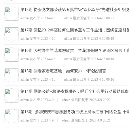
第18期:协会党支部荣获第五批市级“双比双争”先进社会组织党
admin 发布于
2023-4-15
|
admin 最后回复于
2023-4-15 00:21
第17期:回忆2012年宿松何仁回乡至今工作生活，围绕党建
admin 发布于
2023-4-15
|
admin 最后回复于
2023-4-15 00:19
第16期:乡村野生兰花邀您欣赏！兰花漂亮吗？评论区留言！
admin 发布于
2023-4-15
|
admin 最后回复于
2023-4-15 00:18
第15期:回老家看宅基地，如何安排，评论区留言
admin 发布于
2023-4-15
|
admin 最后回复于
2023-4-15 00:16
第14期:网络公益+您评残我服务，呼吁全社会用行动帮助残疾
admin 发布于
2023-4-9
|
admin 最后回复于
2023-4-9 20:22
第13期: 参加安庆市志愿服务项目线上展示汇报“网络公益-十
admin 发布于
2023-4-9
|
admin 最后回复于
2023-4-9 20:21