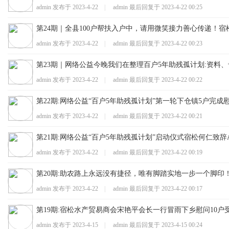
admin 发布于
2023-4-22
|
admin 最后回复于
2023-4-22 00:25
第24期｜全县100户帮扶入户中，请用微笑接力善心传递！宿松
admin 发布于
2023-4-22
|
admin 最后回复于
2023-4-22 00:23
仁
第23期｜网络公益今晚我们在整理百户5年助残孤计划:资料、专
admin 发布于
2023-4-22
|
admin 最后回复于
2023-4-22 00:22
第22期:网络公益“百户5年助残孤计划”第一轮下仓镇5户完成慰问#
admin 发布于
2023-4-22
|
admin 最后回复于
2023-4-22 00:21
第21期:网络公益“百户5年助残孤计划”启动仪式宿松何仁致辞A 
admin 发布于
2023-4-22
|
admin 最后回复于
2023-4-22 00:19
网
第20期:助农路上永远没有捷径，唯有脚踏实地一步一个脚印！#宿
admin 发布于
2023-4-22
|
admin 最后回复于
2023-4-22 00:17
第19期:宿松水产贸易商会宋艳平会长一行冒雨下乡慰问10户
admin 发布于
2023-4-15
|
admin 最后回复于
2023-4-15 00:24