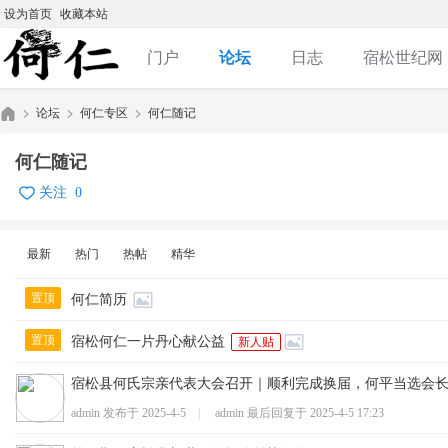
设为首页
收藏本站
门户
论坛
日志
宿松世纪网
论坛
何仁专区
何仁随记
何仁随记
关注
0
何
»
›
›
最新
热门
热帖
精华
置顶
何仁简历
置顶
宿松何仁一片丹心献公益
新人贴
宿松县何氏宗亲代表大会召开｜顺利完成换届，何平当选会
仁|
admin 发布于
2025-4-5
|
admin 最后回复于
2025-4-5 17:23