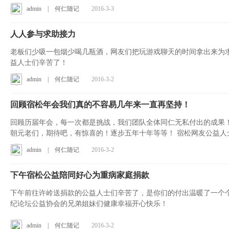
admin
|
何仁随记
2016-3-3
人人参与求助接力
老板们少吸一包烟少喝几瓶酒，网友们把玩游戏聊天的时间拿出来为
益人士们辛苦了！
admin
|
何仁随记
2016-3-2
回顾宿松年会我们真的不容易几年来一直再坚持！
回顾历届年会，每一次都是挑战，我们团队全体同仁无私付出的成果
朝元老们，期待吧，有惊喜的！逐步
admin
|
何仁随记
2016-3-2
下午宿松公益陪同好心为重病家庭捐款
下午前往许岭送捐款的公益人士们辛苦了，是你们的付出温暖了一个
纪论坛公益协会的兄弟姐妹们健康幸福开心快乐！
admin
|
何仁随记
2016-3-2