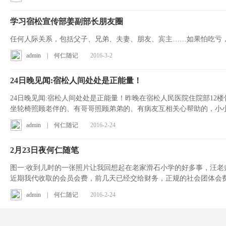
学习宿松宣传部姜副部长朋友圈
任何人际关系，包括父子、兄弟、夫妻、朋友、宾主……如果怕吃亏
admin
|
何仁随记
2016-3-2
24日晚见闻:宿松人间处处是正能量！
24日晚见闻:宿松人间处处是正能量！昨晚在宿松人民医院住院部1
坐轮椅照顾老伴的、有哥哥照顾弟弟的、有病友互相关心帮助的，小
的新宿...
admin
|
何仁随记
2016-2-24
2月23日夜何仁随笔
图一:收到儿时的一张照片让我回想起在老家滑石小学的好多事，汪老师
近期我代收取的会员会费，前几天已经交给财务，正规的社会团体会
自...
admin
|
何仁随记
2016-2-24