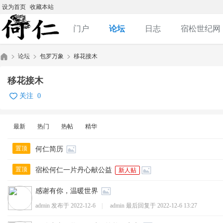
设为首页
收藏本站
门户
论坛
日志
宿松世纪网
论坛
包罗万象
移花接木
移花接木
关注
0
何
»
›
›
最新
热门
热帖
精华
置顶
何仁简历
置顶
宿松何仁一片丹心献公益
新人贴
感谢有你，温暖世界
仁|
admin 发布于
2022-12-6
|
admin 最后回复于
2022-12-6 13:27