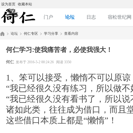
设为首页
收藏本站
门户
论坛
日志
宿松世纪网
论坛
何仁专区
学习分享
查看内容
何仁学习:使我痛苦者，必使我强大！
何
»
›
›
›
何仁
发布于 2016-5-2 00:24:26
阅读 3350
1、笨可以接受，懒惰不可以原谅
“我已经很久没有练习，所以做不
“我已经很久没有看书了，所以说
诸如此类，往往成为借口，而且
这些借口本质上都是“懒惰”！
仁|