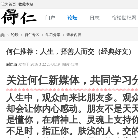
设为首页
收藏本站
门户
论坛
日志
宿松世纪网
论坛
何仁专区
学习分享
查看内容
何仁推荐：人生，择善人而交（经典好文）
何
»
›
›
›
admin
发布于 2016-3-22 23:00:19
阅读 4370
关注何仁新媒体，共同学习
人生中，观众向来比朋友多。
观
却会让你内心感动。朋友不是天天
是懂你，在精神上、灵魂上支持
仁|
不足时，指正你。肤浅的人，交的