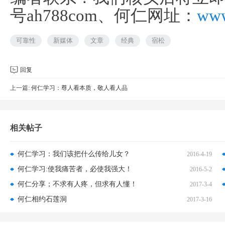
号ah788com、
何仁网址：
www
可靠性
新媒体
文章
经典
宿松
回复
上一篇:
何仁学习：尊人看本质，敬人看人品
相关帖子
何仁学习：我们该把什么传给儿女？
2016-4-19
何仁学习:使我痛苦者，必使我强大！
2016-5-2
何仁分享；不求有人疼，但求有人懂！
2017-3-4
何仁相约石莲洞
2017-3-16