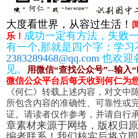
大度看世界，从容过生活！
成功一定有方法，失败
乐！
有一个,那就是四个字：学习
2383289468@qq.com
也欢迎
见。
用微信“查找公众号”--输入“he
微信公众平台后每天收到何仁为
《何仁》转载上述内容，对文中
所包含内容的准确性、可靠性或
证。请读者仅作参考，并请自行
章素材来源于网络，版权归
编者联系！我们核实
后将立