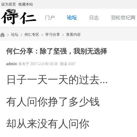
设为首页
收藏本站
门户
论坛
日志
宿松世纪网
论坛
何仁专区
学习分享
查看内容
何仁分享：除了坚强，我别无选择
何
»
›
›
›
admin
发布于 2017-2-6 00:18:58
阅读 4567
日子一天一天的过去...
有人问你挣了多少钱
却从来没有人问你
仁|