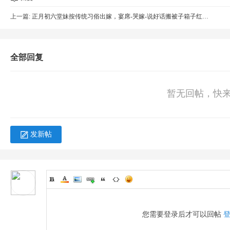
上一篇:
正月初六堂妹按传统习俗出嫁，宴席-哭嫁-说好话搬被子箱子红桶等-新娘上车-拦喜烟-...
仁
全部回复
暂无回帖，快
发新帖
网
您需要登录后才可以回帖