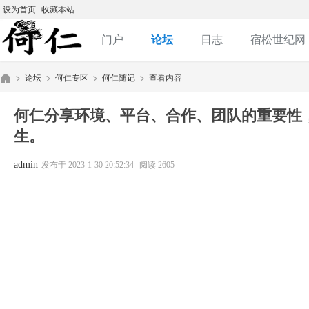
设为首页
收藏本站
门户
论坛
日志
宿松世纪网
论坛
何仁专区
何仁随记
查看内容
何仁分享环境、平台、合作、团队的重要性
生。
何
»
›
›
›
admin
发布于 2023-1-30 20:52:34
阅读 2605
仁|